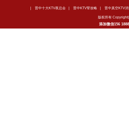
|
晋中十大KTV夜总会
|
晋中KTV荤攻略
|
晋中真空KTV消
版权所有 Copyrig
添加微信156 18