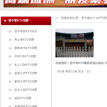
您现在的位置：
晋中最好十大KTV
晋中荤KTV消费
晋中荤的KTV排名
秀公馆KTV消费
紫峰壹号KTV消费
环球1号KTV消费
价格透明！晋中荤KTV哪家夜场比较好-
私人订制KTV消费
共1条 每页12条 页次：1/1
金陵之声KTV消费
蒙地卡罗KTV消费
钻石人间KTV消费
温莎KTV消费
君雅国际KTV消费